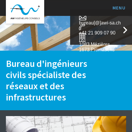
MENU
awi-
sa.ch
bureau[@]awi-sa.ch
+41 21 909 07 90
1083 Mézières
1673 Promasens
Bureau d'ingénieurs
civils spécialiste des
réseaux et des
infrastructures