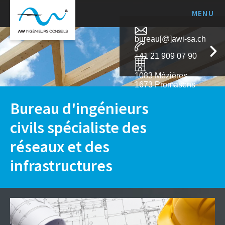
MENU
awi-
sa.ch
bureau[@]awi-sa.ch
+41 21 909 07 90
1083 Mézières
1673 Promasens
Bureau d'ingénieurs
civils spécialiste des
réseaux et des
infrastructures